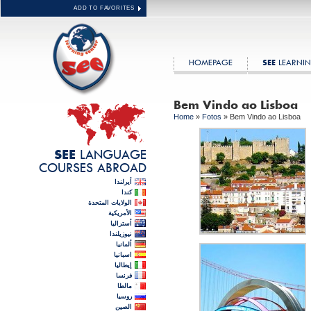
ADD TO FAVORITES
HOMEPAGE
LEARNIN
SEE
Bem Vindo ao Lisboa
Home
»
Fotos
»
Bem Vindo ao Lisboa
LANGUAGE
SEE
COURSES ABROAD
أيرلندا
كندا
الولايات المتحدة
الأمريكية
أستراليا
نيوزيلندا
ألمانيا
اسبانيا
إيطاليا
فرنسا
مالطا
روسيا
الصين